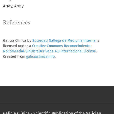
Array
Array
References
Galicia Clínica by
Sociedad Gallega de Medicina Interna
is
licensed under a
Creative Commons Reconocimiento-
NoComercial-SinObraDerivada 4.0 Internacional License
.
Created from
galiciaclinica.info
.
Galicia Clínica - Scientific Publication of the Galician