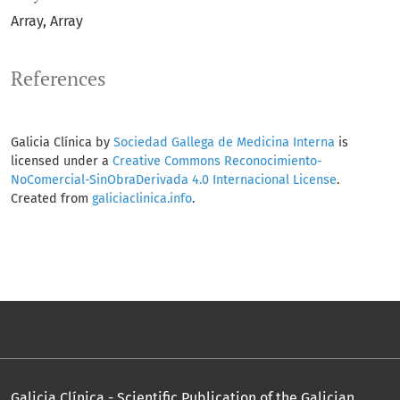
Array
Array
References
Galicia Clínica by
Sociedad Gallega de Medicina Interna
is
licensed under a
Creative Commons Reconocimiento-
NoComercial-SinObraDerivada 4.0 Internacional License
.
Created from
galiciaclinica.info
.
Galicia Clínica - Scientific Publication of the Galician