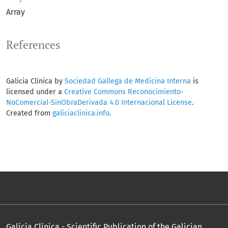
Array
References
Galicia Clínica by
Sociedad Gallega de Medicina Interna
is
licensed under a
Creative Commons Reconocimiento-
NoComercial-SinObraDerivada 4.0 Internacional License
.
Created from
galiciaclinica.info
.
Galicia Clínica - Scientific Publication of the Galician