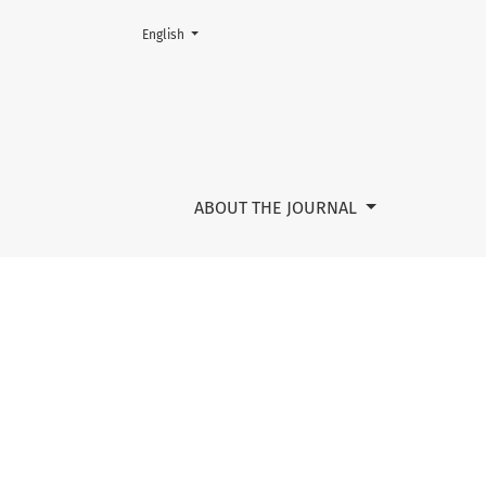
Change the language. The current language is:
English
Comunicaciones orales
ABOUT THE JOURNAL