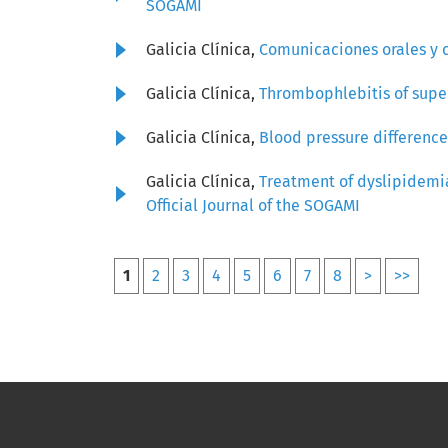
SOGAMI
Galicia Clínica,
Comunicaciones orales y
Galicia Clínica,
Thrombophlebitis of super
Galicia Clínica,
Blood pressure differen
Galicia Clínica,
Treatment of dyslipidemia
Official Journal of the SOGAMI
1
2
3
4
5
6
7
8
>
>>