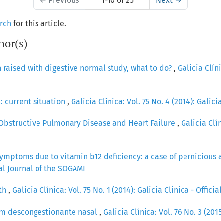
←
Previous
1-10 of 25
Next
→
arch
for this article.
hor(s)
raised with digestive normal study, what to do?
,
Galicia Clíni
 current situation
,
Galicia Clínica: Vol. 75 No. 4 (2014): Galic
Obstructive Pulmonary Disease and Heart Failure
,
Galicia Clín
symptoms due to vitamin b12 deficiency: a case of pernicious
cial Journal of the SOGAMI
ath
,
Galicia Clínica: Vol. 75 No. 1 (2014): Galicia Clinica - Offic
um descongestionante nasal
,
Galicia Clínica: Vol. 76 No. 3 (2015