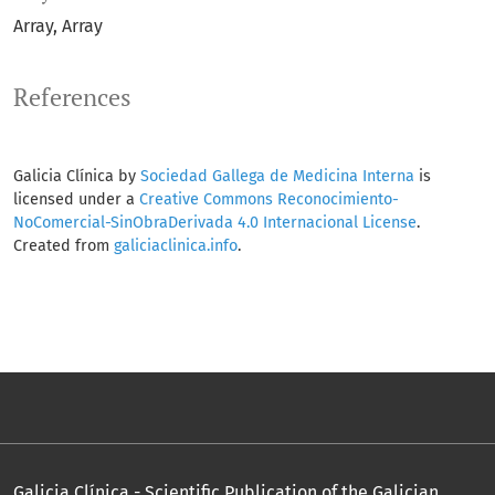
Array
Array
References
Galicia Clínica by
Sociedad Gallega de Medicina Interna
is
licensed under a
Creative Commons Reconocimiento-
NoComercial-SinObraDerivada 4.0 Internacional License
.
Created from
galiciaclinica.info
.
Galicia Clínica - Scientific Publication of the Galician