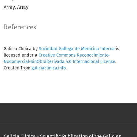
Array
Array
References
Galicia Clínica by
Sociedad Gallega de Medicina Interna
is
licensed under a
Creative Commons Reconocimiento-
NoComercial-SinObraDerivada 4.0 Internacional License
.
Created from
galiciaclinica.info
.
Galicia Clínica - Scientific Publication of the Galician